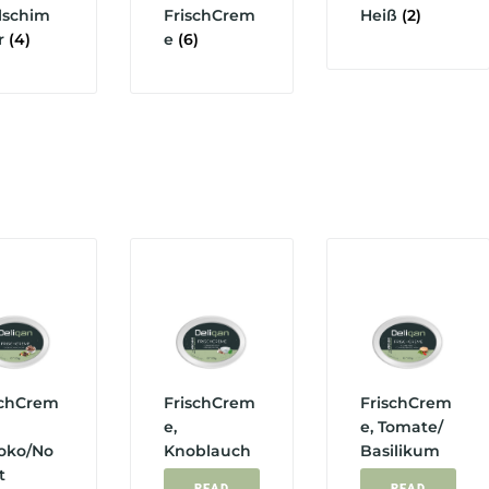
lschim
FrischCrem
Heiß
(2)
r
(4)
e
(6)
schCrem
FrischCrem
FrischCrem
e,
e, Tomate/
oko/No
Knoblauch
Basilikum
t
READ
READ