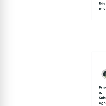
Ede
mle
Fri
e,
Sch
uga