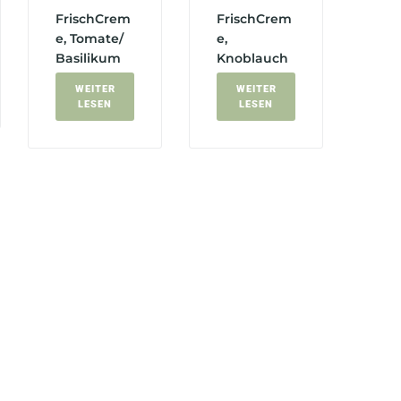
FrischCrem
FrischCrem
e, Tomate/
e,
Basilikum
Knoblauch
WEITER
WEITER
LESEN
LESEN