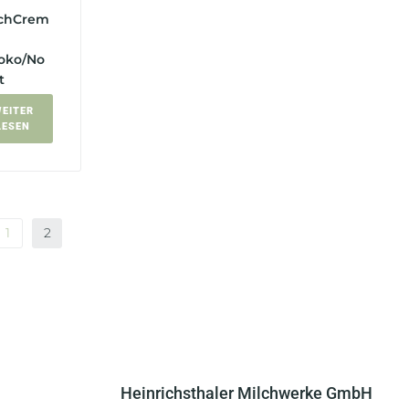
schCrem
oko/No
t
EITER
LESEN
1
2
Heinrichsthaler Milchwerke GmbH