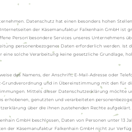
nternehmen. Datenschutz hat einen besonders hohen Stellen
nternetseiten der Käsemanufaktur Falkenhain GmbH ist g
fene Person besondere Services unseres Unternehmens über
itung personenbezogener Daten erforderlich werden. Ist d
 eine solche Verarbeitung keine gesetzliche Grundlage, hol
weise des Namens, der Anschrift, E-Mail-Adresse oder Tel
utz-Grundverordnung und in Übereinstimmung mit den für d
immungen. Mittels dieser Datenschutzerklärung möchte u
ns erhobenen, genutzten und verarbeiteten personenbezoge
tzerklärung über die ihnen zustehenden Rechte aufgeklärt.
nhain GmbH beschlossen, Daten von Personen unter 13 Jahr
Daten der Käsemanufaktur Falkenhain GmbH nicht zur Verfüg