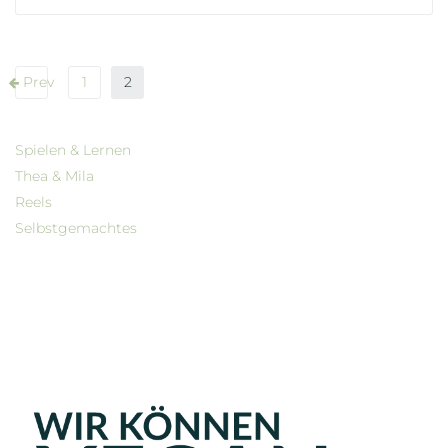
Prev
1
2
Spielen & Lernen
Thea & Mila
Reels
Selbstgemachtes