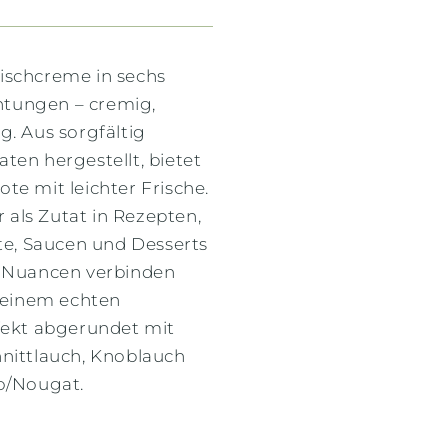
ischcreme in sechs
tungen – cremig,
g. Aus sorgfältig
ten hergestellt, bietet
te mit leichter Frische.
r als Zutat in Rezepten,
hte, Saucen und Desserts
e Nuancen verbinden
u einem echten
rfekt abgerundet mit
hnittlauch, Knoblauch
ko/Nougat.