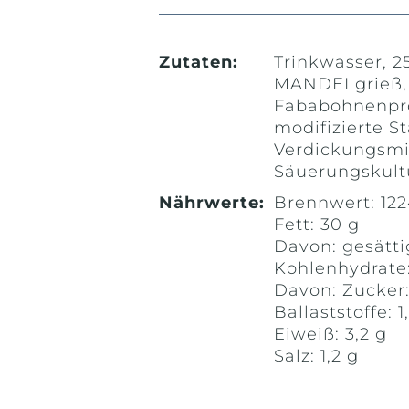
Zutaten:
Trinkwasser, 2
MANDELgrieß,
Fababohnenprot
modifizierte St
Verdickungsmit
Säuerungskult
Nährwerte:
Brennwert: 1224
Fett: 30 g
Davon: gesätti
Kohlenhydrate:
Davon: Zucker:
Ballaststoffe: 1
Eiweiß: 3,2 g
Salz: 1,2 g