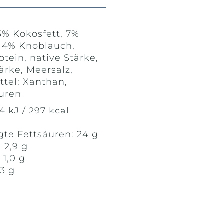
5% Kokosfett, 7%
 4% Knoblauch,
ein, native Stärke,
ärke, Meersalz,
tel: Xanthan,
uren
 kJ / 297 kcal
gte Fettsäuren: 24 g
 2,9 g
 1,0 g
,3 g